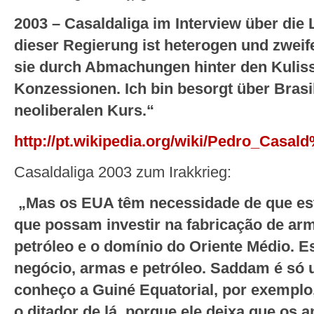
2003 – Casaldaliga im Interview über die 
dieser Regierung ist heterogen und zweife
sie durch Abmachungen hinter den Kuliss
Konzessionen. Ich bin besorgt über Brasil
neoliberalen Kurs.“
http://pt.wikipedia.org/wiki/Pedro_Casa
Casaldaliga 2003 zum Irakkrieg:
„Mas os EUA têm necessidade de que est
que possam investir na fabricação de ar
petróleo e o domínio do Oriente Médio. E
negócio, armas e petróleo. Saddam é só
conheço a Guiné Equatorial, por exempl
o ditador de lá, porque ele deixa que o