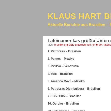
KLAUS HART B
Aktuelle Berichte aus Brasilien – 
Lateinamerikas größte Unte
tags:
brasiliens größte unternehmen
,
embraer
,
latei
1. Petrobras – Brasilien
2. Pemex – Mexiko
3. PVDSA – Venezuela
4. Vale – Brasilien
5. America Movil – Mexiko
6. Petrobras Distribuidora – Brasilien
7. JBS Friboi – Brasilien
16. Gerdau – Brasilien