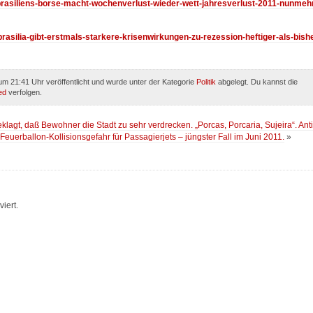
1/brasiliens-borse-macht-wochenverlust-wieder-wett-jahresverlust-2011-nunmeh
brasilia-gibt-erstmals-starkere-krisenwirkungen-zu-rezession-heftiger-als-bish
um 21:41 Uhr veröffentlicht und wurde unter der Kategorie
Politik
abgelegt. Du kannst die
ed
verfolgen.
klagt, daß Bewohner die Stadt zu sehr verdrecken. „Porcas, Porcaria, Sujeira“. Anti
 Feuerballon-Kollisionsgefahr für Passagierjets – jüngster Fall im Juni 2011.
»
iert.