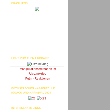
BRASILIENS
LINKS ZUM THEMA UKRAINE
Manipulationsmethoden im
Ukrainekrieg
Putin - Reaktionen
FOTOSTRECKEN WASSERFÄLLE
IGUACU UND KARNEVAL 2008
'
INTERESSANTE LINKS