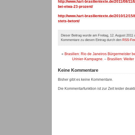
http://www.hart-brasilientexte.de/2011/08/1
bei-etwa-23-prozent/
http://www.hart-brasilientexte.de/2010/12/15/
stets-betont/
Dieser Beitrag wurde am Freitag, 12. August 2011 
Kommentare zu diesen Eintrag durch den
RSS-Fe
«
Brasilien: Rio de Janeiros Bürgermeister be
Urinier-Kampagne.
–
Brasilien: Weiter
Keine Kommentare
Bisher gibt es keine Kommentare.
Die Kommentarfunktion ist zur Zeit leider deaktiv