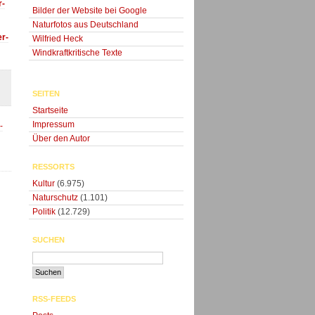
r-
Bilder der Website bei Google
Naturfotos aus Deutschland
er-
Wilfried Heck
Windkraftkritische Texte
SEITEN
Startseite
Impressum
-
Über den Autor
RESSORTS
Kultur
(6.975)
Naturschutz
(1.101)
Politik
(12.729)
SUCHEN
RSS-FEEDS