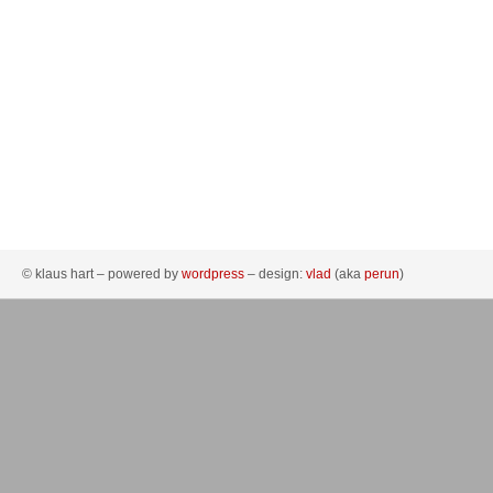
© klaus hart – powered by
wordpress
– design:
vlad
(aka
perun
)