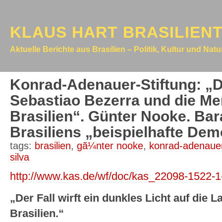
KLAUS HART BRASILIEN
Aktuelle Berichte aus Brasilien – Politik, Kultur und Nat
Konrad-Adenauer-Stiftung: „
Sebastiao Bezerra und die Me
Brasilien“. Günter Nooke. Ba
Brasiliens „beispielhafte Dem
tags:
brasilien
,
gã¼nter nooke
,
konrad-adenauer
silva
http://www.kas.de/wf/doc/kas_22098-1522-
„Der Fall wirft ein dunkles Licht auf die
Brasilien.“