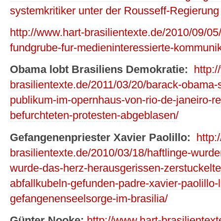
systemkritiker unter der Rousseff-Regierung
http://www.hart-brasilientexte.de/2010/09/05
fundgrube-fur-medieninteressierte-kommunik
Obama lobt Brasiliens Demokratie:
http:
brasilientexte.de/2011/03/20/barack-obama-
publikum-im-opernhaus-von-rio-de-janeiro-r
befurchteten-protesten-abgeblasen/
Gefangenenpriester Xavier Paolillo:
http:
brasilientexte.de/2010/03/18/haftlinge-wurd
wurde-das-herz-herausgerissen-zerstuckelt
abfallkubeln-gefunden-padre-xavier-paolillo-l
gefangenenseelsorge-im-brasilia/
Günter Nooke:
http://www.hart-brasilientex