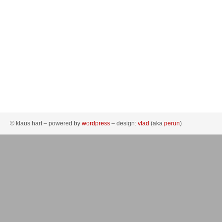
© klaus hart – powered by
wordpress
– design:
vlad
(aka
perun
)