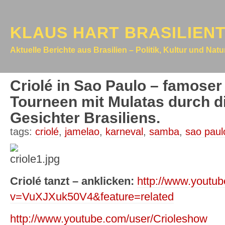
KLAUS HART BRASILIEN
Aktuelle Berichte aus Brasilien – Politik, Kultur und Nat
Criolé in Sao Paulo – famose
Tourneen mit Mulatas durch d
Gesichter Brasiliens.
tags:
criolé
,
jamelao
,
karneval
,
samba
,
sao pau
Criolé tanzt – anklicken:
http://www.youtu
v=VuXJXuk50V4&feature=related
http://www.youtube.com/user/Crioleshow