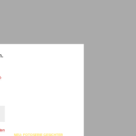
h.
t-
ten
NEU: FOTOSERIE GESICHTER