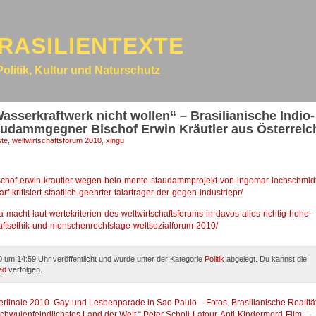
RASILIENTEXTE
Politik, Kultur und Naturschutz
sserkraftwerk nicht wollen“ – Brasilianische Indio-
taudammgegner Bischof Erwin Kräutler aus Österreic
ste
,
weltwirtschaftsforum 2010
,
xingu
bischof-erwin-krautler-wegen-belo-monte-staudammprojekt-von-ingomar-lochschmid
f-kritisiert-staatlich-geehrter-talartrager-der-gegen-industriepr/
la-macht-laut-wertekriterien-des-weltwirtschaftsforums-in-davos-alles-richtig-hohe-
haftsethik-und-menschenrechtslage-weltsozialforum-2010/
 um 14:59 Uhr veröffentlicht und wurde unter der Kategorie
Politik
abgelegt. Du kannst die
ed
verfolgen.
 Berlinale 2010. Gay-und Lesbenparade in Sao Paulo – Fotos. Brasilianische Realitä
wulenfeindlichstes Land der Welt.“ Peter Scholl-Latour. Anti-Kindermord-Film.
–