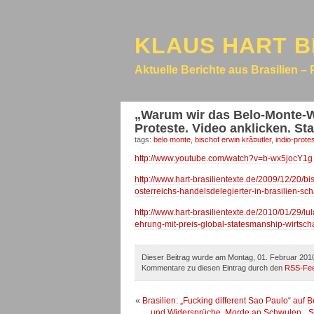
KLAUS HART B
Aktuelle Berichte aus Brasilien – 
„Warum wir das Belo-Monte-Wa
Proteste. Video anklicken. S
tags:
belo monte
,
bischof erwin krã¤utler
,
indio-prote
http://www.youtube.com/watch?v=b-wx5jocY1g
http://www.hart-brasilientexte.de/2009/12/20/
osterreichs-handelsdelegierter-in-brasilien-schar
http://www.hart-brasilientexte.de/2010/01/29/lu
ehrung-mit-preis-global-statesmanship-wirtsc
Dieser Beitrag wurde am Montag, 01. Februar 2010
Kommentare zu diesen Eintrag durch den
RSS-Fe
«
Brasilien: „Fucking different Sao Paulo“ auf
und Widersprüche. Morde an Schwulen. „Sch