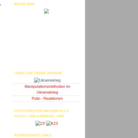
BRASILIENS
»
LINKS ZUM THEMA UKRAINE
Manipulationsmethoden im
Ukrainekrieg
Putin - Reaktionen
FOTOSTRECKEN WASSERFÄLLE
IGUACU UND KARNEVAL 2008
'
INTERESSANTE LINKS