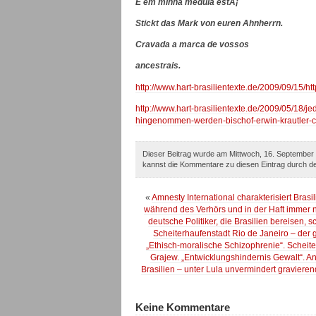
E em minha medula estÃ¡
Stickt das Mark von euren Ahnherrn.
Cravada a marca de vossos
ancestrais.
http://www.hart-brasilientexte.de/2009/09/15/
http://www.hart-brasilientexte.de/2009/05/18/je
hingenommen-werden-bischof-erwin-krautler-ci
Dieser Beitrag wurde am Mittwoch, 16. September 
kannst die Kommentare zu diesen Eintrag durch 
«
Amnesty International charakterisiert Brasi
während des Verhörs und in der Haft immer no
deutsche Politiker, die Brasilien bereisen,
Scheiterhaufenstadt Rio de Janeiro – der g
„Ethisch-moralische Schizophrenie“. Scheit
Grajew. „Entwicklungshindernis Gewalt“. A
Brasilien – unter Lula unvermindert gravier
Keine Kommentare