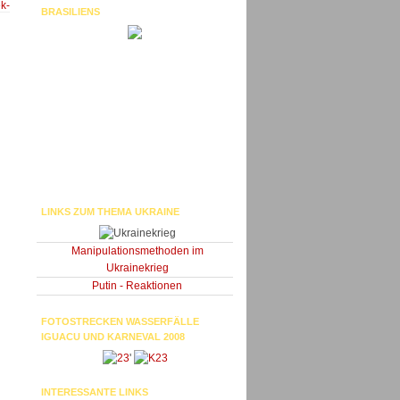
k-
BRASILIENS
LINKS ZUM THEMA UKRAINE
Manipulationsmethoden im
Ukrainekrieg
Putin - Reaktionen
FOTOSTRECKEN WASSERFÄLLE
IGUACU UND KARNEVAL 2008
'
INTERESSANTE LINKS