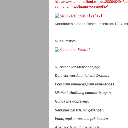
http://www.hart-brasilientexte.de/2009/02/04/g
von-johann-wolfgang-von-goethe/
Kannibalen auf den Fidschi-Inseln um 1894, mit
Museumsfoto.
Rückkehr von Menschenjagd.
Denn ihr werdet mich mit Dräuen,
Pois com ameaças,com esperanças
Mich mit Hoffnung nimmer beugen,
Nunca me dobrareis.
Seht,hier bin ich, bin gefangen,
Vede, aqui estou, sou prisioneiro,
Aber noch nicht überwunden.