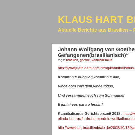
KLAUS HART B
Aktuelle Berichte aus Brasilien – 
Johann Wolfgang von Goethe u
Gefangenen(brasilianisch)“
tags:
brasilien
,
goethe
,
kannibalismus
http://www.juaib.de/blog/eintrag/kannibalismus-
Kommt nur kühnlich,kommt nur alle,
Vinde com coragem,vinde todos,
Und versammelt euch zum Schmause!
E juntai-vos para o festim!
Kannibalismus-Gerichtsprozeß 2012:
http:/
olinda-bei-recife-drei-ermordete-weltkulturer
http://www.hart-brasilientexte.de/2008/10/18/