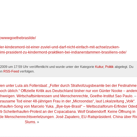
httpwwwgoethebrasilde/
der-kindesmord-ist-einer-zuviel-und-darf-nicht-einfach-mit-achselzucken-
mi-prasident-zu-kindermord-praktiken-bei-indianerstammen-brasiliens-ode/
2009 um 17:59 Uhr veröffentlicht und wurde unter der Kategorie
Kultur
,
Politik
abgelegt. Du
den
RSS-Feed
verfolgen.
lien unter Lula als Folterstaat: „Folter durch Strafvollzugsbeamte bei der Festnahme
ch üblich.“ Offizielle Kritik aus Deutschland bisher nur von Günter Nooke – ander
 schweigen. Wirtschaftsinteressen und Menschenrechte, Goethe-Institut Sao Paulo.
–
rausame Tod einer 48-jährigen Frau in der „Microondas“, laut Lokalzeitung „Volk“.
erhaufen-Song von Marcelo Yuka. „Bye-bye-Brasil“ – Weltsozialforum-Erfinder Ode
nti-Scheiterhaufen-Protest an der Copacabana. Wolf Grabendorff. Keine Öffnung in
ende Menschenrechtsverletzungen. José Zapatero, EU-Ratspräsident. China über Ri
Slums.
»