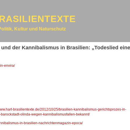
RASILIENTEXTE
Politik, Kultur und Naturschutz
nd der Kannibalismus in Brasilien: „Todeslied ein
in-envira/
/www.hart-brasilientexte.de/2012/10/25/brasilien-kannibalismus-gerichtsprozes-in-
be-barockstadt-olinda-wegen-kannibalismusfallen-bekannt/
kannibalismus-in-brasilien-nachrichtenmagazin-epoca/