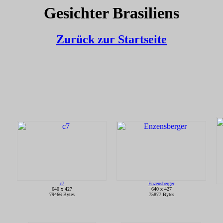
Gesichter Brasiliens
Zurück zur Startseite
c7
Enzensberger
640 x 427
640 x 427
79466 Bytes
75877 Bytes