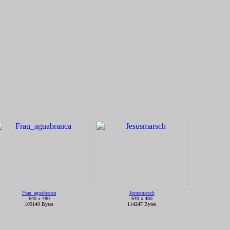
Frau_aguabranca
Jesusmarsch
640 x 480
640 x 480
109149 Bytes
114247 Bytes