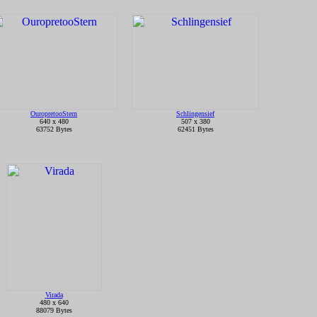
OuropretooStern
Schlingensief
640 x 480
507 x 380
63752 Bytes
62451 Bytes
Virada
480 x 640
88079 Bytes