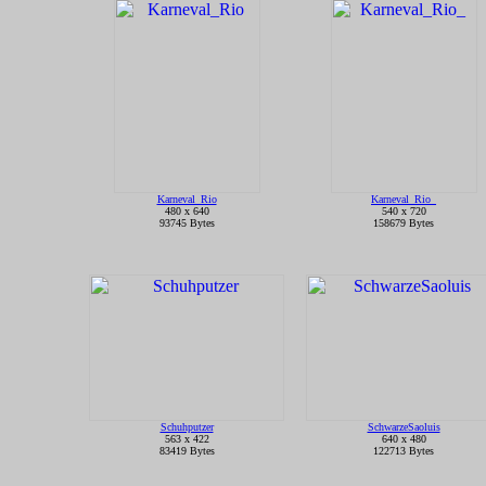
Karneval_Rio
Karneval_Rio_
480 x 640
540 x 720
93745 Bytes
158679 Bytes
Schuhputzer
SchwarzeSaoluis
563 x 422
640 x 480
83419 Bytes
122713 Bytes