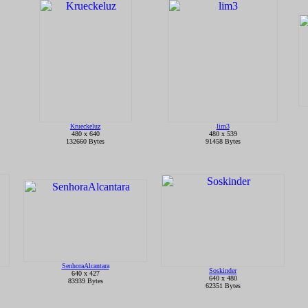
Krueckeluz
lim3
480 x 640
480 x 539
132660 Bytes
91458 Bytes
SenhoraAlcantara
Soskinder
640 x 427
640 x 480
83939 Bytes
62351 Bytes