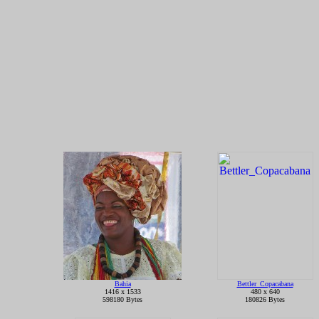
Bahia
Bettler_Copacabana
1416 x 1533
480 x 640
598180 Bytes
180826 Bytes