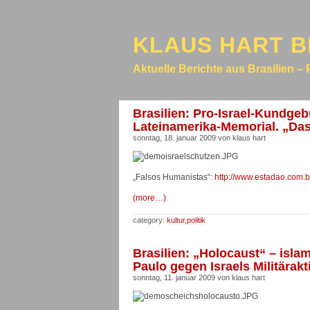
KLAUS HART B
Aktuelle Berichte aus Brasilien – 
Brasilien: Pro-Israel-Kundg
Lateinamerika-Memorial. „Das 
sonntag, 18. januar 2009 von klaus hart
„Falsos Humanistas“:
http://www.estadao.com.
(more…)
category:
kultur
,
politik
Brasilien: „Holocaust“ – isl
Paulo gegen Israels Militärak
sonntag, 11. januar 2009 von klaus hart