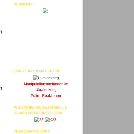
BRASILIENS
n
LINKS ZUM THEMA UKRAINE
Manipulationsmethoden im
n
Ukrainekrieg
Putin - Reaktionen
FOTOSTRECKEN WASSERFÄLLE
IGUACU UND KARNEVAL 2008
'
INTERESSANTE LINKS