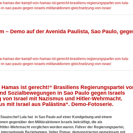
iva-hamas-der-kampf-von-hamas-ist-gerecht-brasiliens-regierungspartei-von-lula-
-in-sao-paulo-gegen-israels-militaraktionen-gleichsetzung-von-israe/
rm – Demo auf der Avenida Paulista, Sao Paulo, gege
iva-hamas-der-kampf-von-hamas-ist-gerecht-brasiliens-regierungspartei-von-lula-
-in-sao-paulo-gegen-israels-militaraktionen-gleichsetzung-von-israe/
Hamas ist gerecht!“ Brasiliens Regierungspartei vo
 und Sozialbewegungen in Sao Paulo gegen Israels
g von Israel mit Nazismus und Hitler-Wehrmacht.
us mit Israel aus Palästina“. Demo-Fotoserie.
n Staatschef Lula hat in Sao Paulo auf einer Kundgebung und einem
onen gegenüber den Militäraktionen Israels bekräftigt, die als
r Hitler-Wehrmacht verglichen worden waren. Führer der Regierungspartei,
 internationale Beziehungen, Valter Pomar, demonstrierten gemeinsam mit