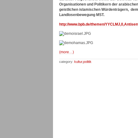
Organisationen und Politikern der arabisch
geistlichen islamischen Würdenträgern, dem
Landlosenbewegung MST.
http://www.bpb.de/themen/YYCLMJ,0,Antise
(more…)
category:
kultur
,
politik