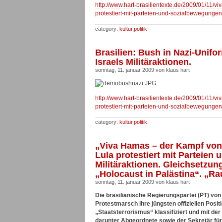
http://www.hart-brasilientexte.de/2009/01/11/v
protestiert-mit-parteien-und-sozialbewegungen
category:
kultur
,
politik
Brasilien: Bush in Nazi-Unifo
Israels Militäraktionen.
sonntag, 11. januar 2009 von klaus hart
http://www.hart-brasilientexte.de/2009/01/11/v
protestiert-mit-parteien-und-sozialbewegungen
category:
kultur
,
politik
„Viva Hamas – der Kampf von 
Lula protestiert mit Parteien
Militäraktionen. Gleichsetzun
„Holocaust in Palästina“. „Ra
sonntag, 11. januar 2009 von klaus hart
Die brasilianische Regierungspartei (PT) vo
Protestmarsch ihre jüngsten offiziellen Positi
„Staatsterrorismus“ klassifiziert und mit de
darunter Abgeordnete sowie der Sekretär für