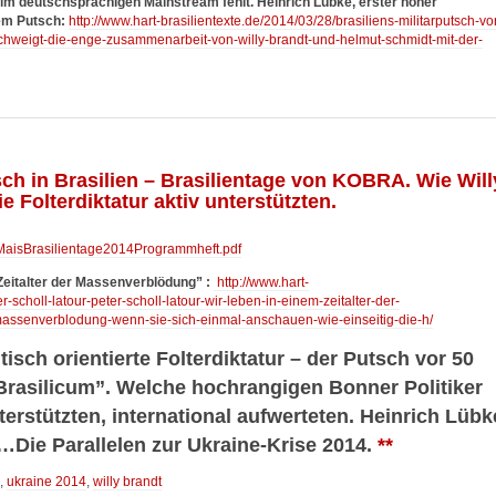
 im deutschsprachigen Mainstream fehlt. Heinrich Lübke, erster hoher
em Putsch:
http://www.hart-brasilientexte.de/2014/03/28/brasiliens-militarputsch-vo
hweigt-die-enge-zusammenarbeit-von-willy-brandt-und-helmut-schmidt-mit-der-
ch in Brasilien – Brasilientage von KOBRA. Wie Will
 Folterdiktatur aktiv unterstützten.
aMaisBrasilientage2014Programmheft.pdf
Zeitalter der Massenverblödung”
:
http://www.hart-
-scholl-latour-peter-scholl-latour-wir-leben-in-einem-zeitalter-der-
ssenverblodung-wenn-sie-sich-einmal-anschauen-wie-einseitig-die-h/
tisch orientierte Folterdiktatur – der Putsch vor 50
rasilicum”. Welche hochrangigen Bonner Politiker
nterstützten, international aufwerteten. Heinrich Lübk
…Die Parallelen zur Ukraine-Krise 2014.
**
,
ukraine 2014
,
willy brandt