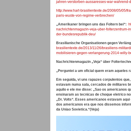
jahren-verstorben-aussaresses-war-wahrend-d
http://www.hart-brasilientexte.de/2008/05/05/fr
paris-wuste-von-regime-verbrechen/
„Amerikaner bringen uns das Foltern bei“:
h
nachrichtenmagazin-veja-uber-folterzentrum-in
der-bundesrepublik-deu/
Brasilianische Organisationen gegen Verläng
brasilientexte.de/2013/11/26/brasiliens-milita
mobilisieren-gegen-verlangerung-2014-willy-br
Nachrichtenmagazin „Veja“ über Foltertechnol
„Perguntei a um oficial quem eram aqueles r
Em seguida, vi uns rapazes corpulentos que, 
estavam numa sala, cercados de militares bra
aquilo e ele me disse: „Sao os americanos q
ensinaram as tecnicas de choque eletrico no
„Dr. Volts“. Esses americanos estavam aqui 
dos americanos era que nos dissemos inform
da Uniao Sovietica.“(Veja)