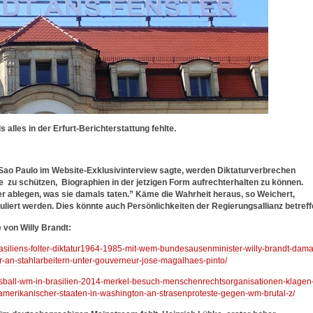
alles in der Erfurt-Berichterstattung fehlte.
Sao Paulo im Website-Exklusivinterview sagte, werden Diktaturverbrechen
 zu schützen, Biographien in der jetzigen Form aufrechterhalten zu können.
er ablegen, was sie damals taten.” Käme die Wahrheit heraus, so Weichert,
liert werden. Dies könnte auch Persönlichkeiten der Regierungsallianz betreff
e von Willy Brandt:
brasiliens-folter-diktatur1964-1985-mit-wem-bundesausenminister-willy-brandt-dama
r-an-stahlarbeitern-unter-gouverneur-jose-magalhaes-pinto/
/fusball-wm-in-brasilien-2014-merkel-besuch-menschenrechtsorganisationen-klagen
-amerikanischer-staaten-in-washington-an-strasenproteste-gegen-wm-brutal-z/