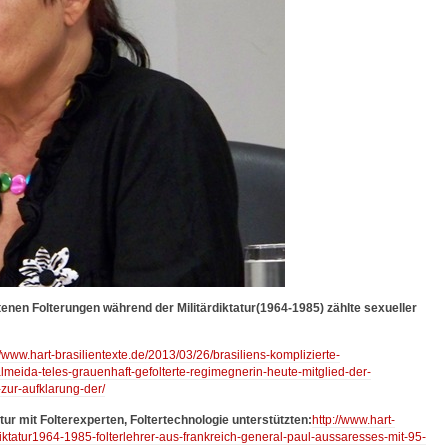
tenen Folterungen während der Militärdiktatur(1964-1985) zählte sexueller
//www.hart-brasilientexte.de/2013/03/26/brasiliens-komplizierte-
meida-teles-grauenhaft-gefolterte-regimegnerin-heute-mitglied-der-
zur-aufklarung-der/
ur mit Folterexperten, Foltertechnologie unterstützten:
http://www.hart-
rdiktatur1964-1985-folterlehrer-aus-frankreich-general-paul-aussaresses-mit-95-