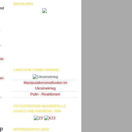
BRASILIENS
und
r
-
ie-
LINKS ZUM THEMA UKRAINE
ao-
Manipulationsmethoden im
Ukrainekrieg
Putin - Reaktionen
-
FOTOSTRECKEN WASSERFÄLLE
IGUACU UND KARNEVAL 2008
'
ip
INTERESSANTE LINKS