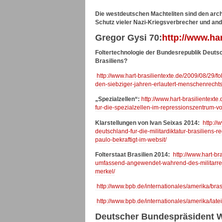
Die westdeutschen Machteliten sind den arch
Schutz vieler Nazi-Kriegsverbrecher und and
Gregor Gysi 70:
http://www.har
Foltertechnologie der Bundesrepublik Deutsch
Brasiliens?
http://www.hart-brasilientexte.de/2009/08/29/fo
den-siebziger-jahren-erlautert-menschenrechtsa
„Spezialzellen“:
http://www.hart-brasilientexte
fur-die-spezialzellen-im-repressionszentrum-von
Klarstellungen von Ivan Seixas 2014:
http://
deutschland-fur-die-militardiktatur-brasiliens
paulo-bekraftigt-im-websit/
Folterstaat Brasilien 2014:
http://www.hart-bra
umfassend-angewendet-wahrend-des-militarregime
merkel/
http://www.bpb.de/internationales/amerika/bra
http://www.bpb.de/internationales/amerika/la
Deutscher Bundespräsident Wa