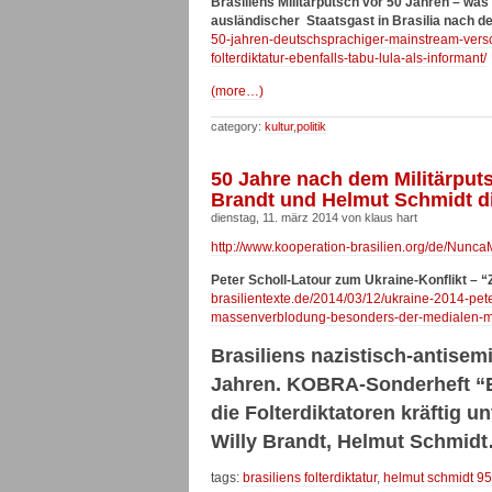
Brasiliens Militärputsch vor 50 Jahren – was
ausländischer Staatsgast in Brasilia nach d
50-jahren-deutschsprachiger-mainstream-versc
folterdiktatur-ebenfalls-tabu-lula-als-informant/
(more…)
category:
kultur
,
politik
50 Jahre nach dem Militärputs
Brandt und Helmut Schmidt die
dienstag, 11. märz 2014 von klaus hart
http://www.kooperation-brasilien.org/de/Nunc
Peter Scholl-Latour zum Ukraine-Konflikt
– “
brasilientexte.de/2014/03/12/ukraine-2014-peter
massenverblodung-besonders-der-medialen-ma
Brasiliens nazistisch-antisemi
Jahren. KOBRA-Sonderheft “B
die Folterdiktatoren kräftig u
Willy Brandt, Helmut Schmidt
tags:
brasiliens folterdiktatur
,
helmut schmidt 95