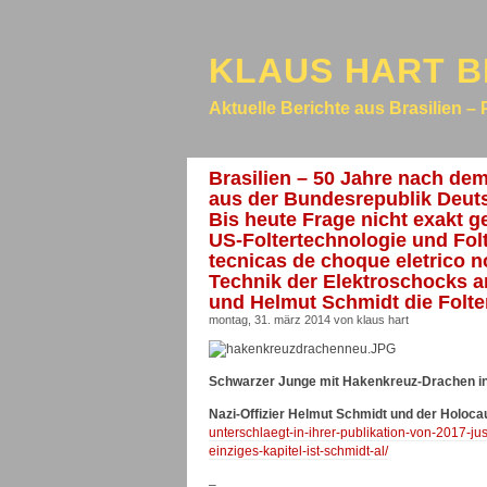
KLAUS HART B
Aktuelle Berichte aus Brasilien – 
Brasilien – 50 Jahre nach dem
aus der Bundesrepublik Deuts
Bis heute Frage nicht exakt 
US-Foltertechnologie und Fol
tecnicas de choque eletrico n
Technik der Elektroschocks a
und Helmut Schmidt die Folter
montag, 31. märz 2014 von klaus hart
Schwarzer Junge mit Hakenkreuz-Drachen in d
Nazi-Offizier Helmut Schmidt und der Holoca
unterschlaegt-in-ihrer-publikation-von-2017-j
einziges-kapitel-ist-schmidt-al/
–