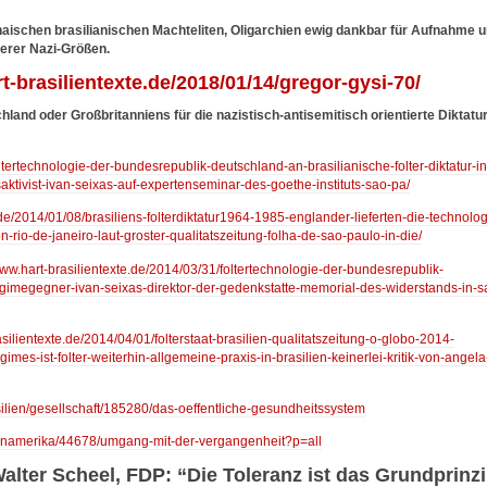
aischen brasilianischen Machteliten, Oligarchien ewig dankbar für Aufnahme 
erer Nazi-Größen.
t-brasilientexte.de/2018/01/14/gregor-gysi-70/
land oder Großbritanniens für die nazistisch-antisemitisch orientierte Diktatu
ltertechnologie-der-bundesrepublik-deutschland-an-brasilianische-folter-diktatur-in
ktivist-ivan-seixas-auf-expertenseminar-des-goethe-instituts-sao-pa/
.de/2014/01/08/brasiliens-folterdiktatur1964-1985-englander-lieferten-die-technolog
-rio-de-janeiro-laut-groster-qualitatszeitung-folha-de-sao-paulo-in-die/
www.hart-brasilientexte.de/2014/03/31/foltertechnologie-der-bundesrepublik-
-regimegegner-ivan-seixas-direktor-der-gedenkstatte-memorial-des-widerstands-in-s
silientexte.de/2014/04/01/folterstaat-brasilien-qualitatszeitung-o-globo-2014-
s-ist-folter-weiterhin-allgemeine-praxis-in-brasilien-keinerlei-kritik-von-angela
silien/gesellschaft/185280/das-oeffentliche-gesundheitssystem
teinamerika/44678/umgang-mit-der-vergangenheit?p=all
lter Scheel, FDP: “Die Toleranz ist das Grundprinz