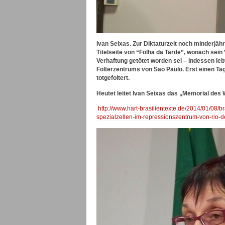
Ivan Seixas. Zur Diktaturzeit
noch minderjähri
Titelseite von “Folha da Tarde”, wonach sei
Verhaftung getötet worden sei – indessen leb
Folterzentrums von Sao Paulo. Erst einen Tag
totgefoltert.
Heutet leitet Ivan Seixas das „Memorial des 
http://www.hart-brasilientexte.de/2014/01/08/br
spezialzellen-im-repressionszentrum-von-rio-de