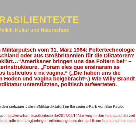
RASILIENTEXTE
Politik, Kultur und Naturschutz
 Militärputsch vom 31. März 1964: Foltertechnologie
chland oder aus Großbritannien für die Diktatoren?
geklärt…“Amerikaner bringen uns das Foltern bei“ –
terinstrukteure. „Foram eles que ensinaram as
os testiculos e na vagina.“ („Die haben uns die
n Hoden und Vagina beigebracht“.) Wie Willy Brandt
diktatur unterstützten, politisch aufwerteten.
en siebziger Jahren(Militärdiktatur) im Ibirapuera-Park von Sao Paulo.
ust
:
http://www.hart-brasilientexte.de/2017/02/14/der-weg-in-den-holocaust-die-zeit-
ust-die-rolle-des-langjaehrigen-mitherausgebers-der-spd-ikone-helmut-schmidt-kein