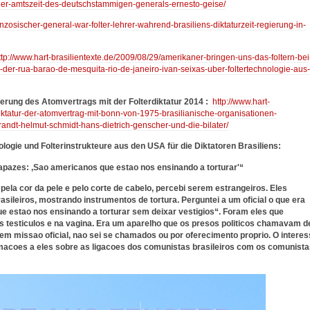
er-amtszeit-des-deutschstammigen-generals-ernesto-geise/
anzosischer-general-war-folter-lehrer-wahrend-brasiliens-diktaturzeit-regierung-in-
ttp://www.hart-brasilientexte.de/2009/08/29/amerikaner-bringen-uns-das-foltern-bei
-der-rua-barao-de-mesquita-rio-de-janeiro-ivan-seixas-uber-foltertechnologie-aus-
erung des Atomvertrags mit der Folterdiktatur 2014 :
http://www.hart-
rdiktatur-der-atomvertrag-mit-bonn-von-1975-brasilianische-organisationen-
andt-helmut-schmidt-hans-dietrich-genscher-und-die-bilater/
ogie und Folterinstrukteure aus den USA für die Diktatoren Brasiliens:
apazes: ‚Sao americanos que estao nos ensinando a torturar'“
pela cor da pele e pelo corte de cabelo, percebi serem estrangeiros. Eles
sileiros, mostrando instrumentos de tortura. Perguntei a um oficial o que era
ue estao nos ensinando a torturar sem deixar vestigios“. Foram eles que
s testiculos e na vagina. Era um aparelho que os presos politicos chamavam d
em missao oficial, nao sei se chamados ou por oferecimento proprio. O intere
acoes a eles sobre as ligacoes dos comunistas brasileiros com os comunista