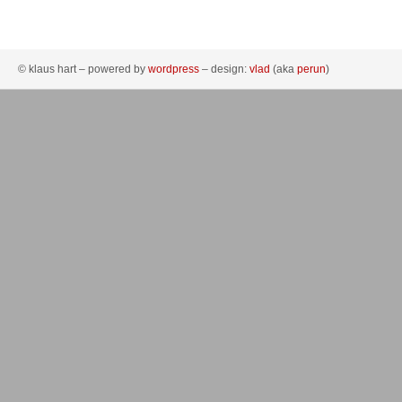
© klaus hart – powered by
wordpress
– design:
vlad
(aka
perun
)