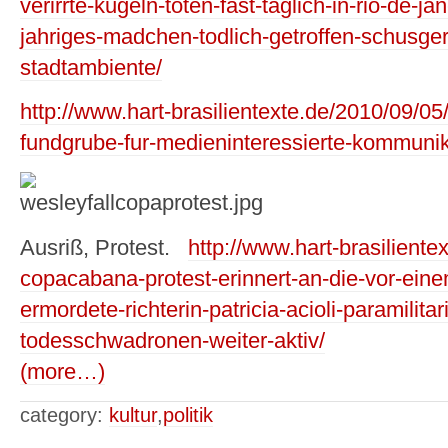
verirrte-kugeln-toten-fast-taglich-in-rio-de-ja
jahriges-madchen-todlich-getroffen-schusg
stadtambiente/
http://www.hart-brasilientexte.de/2010/09/05
fundgrube-fur-medieninteressierte-kommunik
Ausriß, Protest.
http://www.hart-brasiliente
copacabana-protest-erinnert-an-die-vor-eine
ermordete-richterin-patricia-acioli-paramilita
todesschwadronen-weiter-aktiv/
(more…)
category:
kultur
,
politik