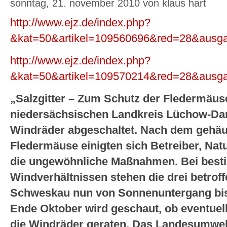
sonntag, 21. november 2010 von klaus hart
http://www.ejz.de/index.php?
&kat=50&artikel=109560696&red=28&ausg
http://www.ejz.de/index.php?
&kat=50&artikel=109570214&red=28&ausg
„Salzgitter – Zum Schutz der Fledermäu
niedersächsischen Landkreis Lüchow-Da
Windräder abgeschaltet. Nach dem gehäuf
Fledermäuse einigten sich Betreiber, Nat
die ungewöhnliche Maßnahmen. Bei best
Windverhältnissen stehen die drei betrof
Schweskau nun von Sonnenuntergang bis 
Ende Oktober wird geschaut, ob eventuel
die Windräder geraten. Das Landesumwelt